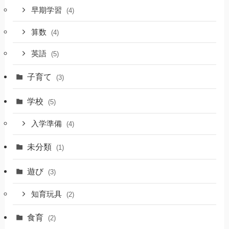
早期学習
(4)
算数
(4)
英語
(5)
子育て
(3)
学校
(5)
入学準備
(4)
未分類
(1)
遊び
(3)
知育玩具
(2)
食育
(2)