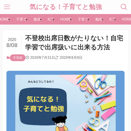
気になる！子育てと勉強
HOME
子育て
勉強
ICT
HOME
子育て
勉強
ICT
HOM
不登校出席日数がたりない！自宅
2020
8/08
学習で出席扱いに出来る方法
2020年7月31日
2020年8月8日
不登校