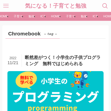
気になる！子育てと勉強
HOME
子育て
勉強
ICT
HOME
子育て
勉強
ICT
HOM
Chromebook
– tag –
断然差がつく！小学生の子供プログラ
2022
11/21
ミング 無料ではじめられる